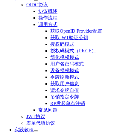
OIDC协议
协议概述
操作流程
调用方式
获取OpenID Provider配置
获取JWT验证公钥
授权码模式
授权码模式（PKCE）
简化授权模式
用户名密码模式
设备授权模式
令牌刷新模式
获取用户信息
请求令牌自省
吊销指定令牌
RP发起单点注销
常见问题
JWT协议
表单代填协议
实践教程