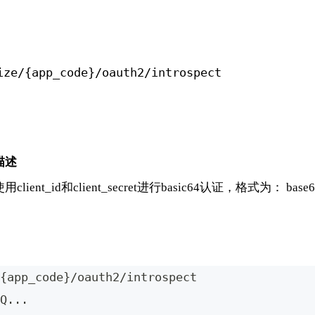
ize/{app_code}/oauth2/introspect
描述
用client_id和client_secret进行basic64认证，格式为： base64(cl
{app_code}/oauth2/introspect
Q...