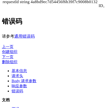
requestId
string
4a8bd9ec7d54456f6b39f7c9008b0132
ID。
错误码
请参考
通用错误码
上一页
创建组织
下一页
删除组织
基本信息
请求头
Body 请求参数
响应参数
错误码
文档